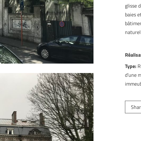
glisse 
baies e
bâtimen
naturel
Réalisa
Type:
Ré
d’une m
immeub
Shar