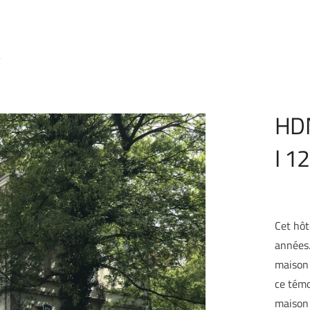
HD
I 1
Cet hôt
années.
maison 
ce témo
maison 